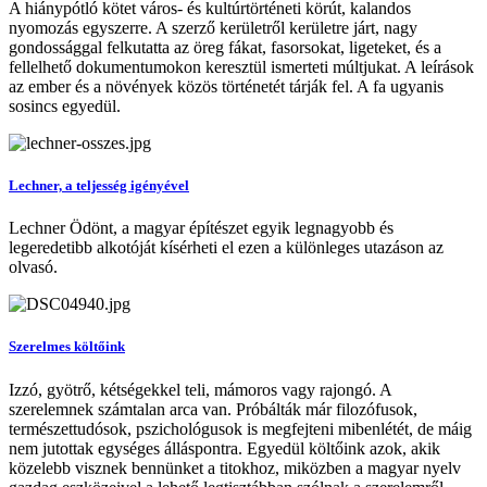
A hiánypótló kötet város- és kultúrtörténeti körút, kalandos
nyomozás egyszerre. A szerző kerületről kerületre járt, nagy
gondossággal felkutatta az öreg fákat, fasorsokat, ligeteket, és a
fellelhető dokumentumokon keresztül ismerteti múltjukat. A leírások
az ember és a növények közös történetét tárják fel. A fa ugyanis
sosincs egyedül.
Lechner, a teljesség igényével
Lechner Ödönt, a magyar építészet egyik legnagyobb és
legeredetibb alkotóját kísérheti el ezen a különleges utazáson az
olvasó.
Szerelmes költőink
Izzó, gyötrő, kétségekkel teli, mámoros vagy rajongó. A
szerelemnek számtalan arca van. Próbálták már filozófusok,
természettudósok, pszichológusok is megfejteni mibenlétét, de máig
nem jutottak egységes álláspontra. Egyedül költőink azok, akik
közelebb visznek bennünket a titokhoz, miközben a magyar nyelv