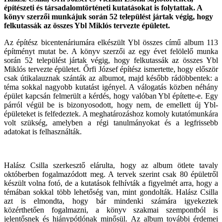
építészeti és társadalomtörténeti kutatásokat is folytattak. A
könyv szerzői munkájuk során 52 települést jártak végig, hogy
felkutassák az összes Ybl Miklós tervezte épületet.
Az építész bicentenáriumára elkészült Ybl összes című album 113
építményt mutat be. A könyv szerzői az egy évet felölelő munka
során 52 települést jártak végig, hogy felkutassák az összes Ybl
Miklós tervezte épületet. Őrfi József építész ismertette, hogy először
csak útikalauznak szánták az albumot, majd később rádöbbentek: a
téma sokkal nagyobb kutatást igényel. A válogatás közben néhány
épület kapcsán felmerült a kérdés, hogy valóban Ybl építette-e. Egy
párról végül be is bizonyosodott, hogy nem, de emellett új Ybl-
épületeket is felfedeztek. A meghatározáshoz komoly kutatómunkára
volt szükség, amelyben a régi tanulmányokat és a legfrissebb
adatokat is felhasználták.
Halász Csilla szerkesztő elárulta, hogy az album ötlete tavaly
októberben fogalmazódott meg. A tervek szerint csak 80 épületről
készült volna fotó, de a kutatások felhívták a figyelmét arra, hogy a
témában sokkal több lehetőség van, mint gondolták. Halász Csilla
azt is elmondta, hogy bár mindenki számára igyekeztek
közérthetően fogalmazni, a könyv szakmai szempontból is
jelentősnek és hiánypótlónak minősül. Az album további érdemei