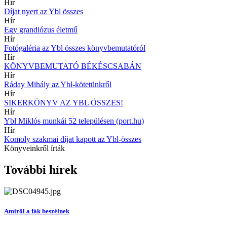
Hír
Díjat nyert az Ybl összes
Hír
Egy grandiózus életmű
Hír
Fotógaléria az Ybl összes könyvbemutatóról
Hír
KÖNYVBEMUTATÓ BÉKÉSCSABÁN
Hír
Ráday Mihály az Ybl-kötetünkről
Hír
SIKERKÖNYV AZ YBL ÖSSZES!
Hír
Ybl Miklós munkái 52 településen (port.hu)
Hír
Komoly szakmai díjat kapott az Ybl-összes
Könyveinkről írták
További hírek
Amiről a fák beszélnek