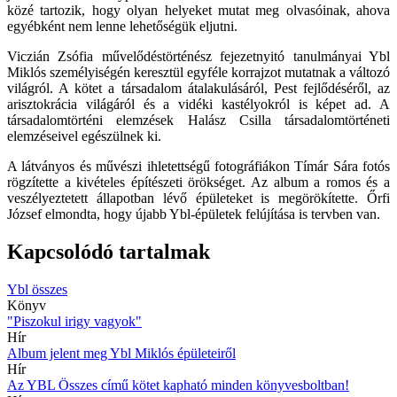
közé tartozik, hogy olyan helyeket mutat meg olvasóinak, ahova
egyébként nem lenne lehetőségük eljutni.
Viczián Zsófia művelődéstörténész fejezetnyitó tanulmányai Ybl
Miklós személyiségén keresztül egyféle korrajzot mutatnak a változó
világról. A kötet a társadalom átalakulásáról, Pest fejlődéséről, az
arisztokrácia világáról és a vidéki kastélyokról is képet ad. A
társadalomtörténi elemzések Halász Csilla társadalomtörténeti
elemzéseivel egészülnek ki.
A látványos és művészi ihletettségű fotográfiákon Tímár Sára fotós
rögzítette a kivételes építészeti örökséget. Az album a romos és a
veszélyeztetett állapotban lévő épületeket is megörökítette. Őrfi
József elmondta, hogy újabb Ybl-épületek felújítása is tervben van.
Kapcsolódó tartalmak
Ybl összes
Könyv
"Piszokul irigy vagyok"
Hír
Album jelent meg Ybl Miklós épületeiről
Hír
Az YBL Összes című kötet kapható minden könyvesboltban!