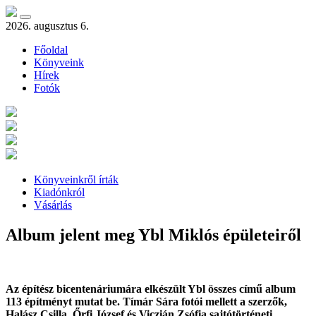
2026. augusztus 6.
Főoldal
Könyveink
Hírek
Fotók
Könyveinkről írták
Kiadónkról
Vásárlás
Album jelent meg Ybl Miklós épületeiről
Az építész bicentenáriumára elkészült Ybl összes című album
113 építményt mutat be. Tímár Sára fotói mellett a szerzők,
Halász Csilla, Őrfi József és Viczián Zsófia sajtótörténeti,