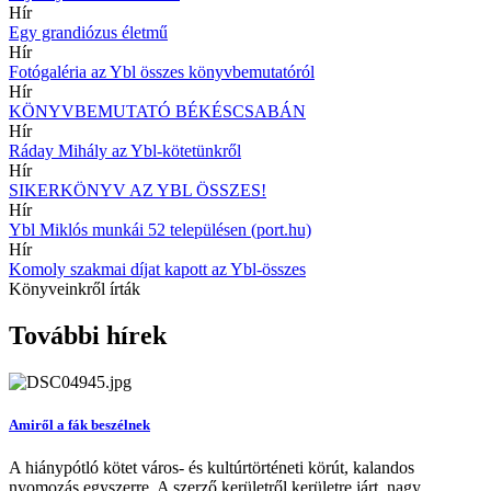
Hír
Egy grandiózus életmű
Hír
Fotógaléria az Ybl összes könyvbemutatóról
Hír
KÖNYVBEMUTATÓ BÉKÉSCSABÁN
Hír
Ráday Mihály az Ybl-kötetünkről
Hír
SIKERKÖNYV AZ YBL ÖSSZES!
Hír
Ybl Miklós munkái 52 településen (port.hu)
Hír
Komoly szakmai díjat kapott az Ybl-összes
Könyveinkről írták
További hírek
Amiről a fák beszélnek
A hiánypótló kötet város- és kultúrtörténeti körút, kalandos
nyomozás egyszerre. A szerző kerületről kerületre járt, nagy