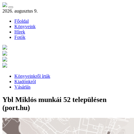
2026. augusztus 9.
Főoldal
Könyveink
Hírek
Fotók
Könyveinkről írták
Kiadónkról
Vásárlás
Ybl Miklós munkái 52 településen
(port.hu)