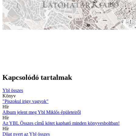
Kapcsolódó tartalmak
Ybl összes
Könyv
"Piszokul irigy vagyok"
Hír
Album jelent meg Ybl Miklós épületeiről
Hír
Az YBL Összes című kötet kapható minden könyvesboltban!
Hír
Díjat nyert az Ybl összes