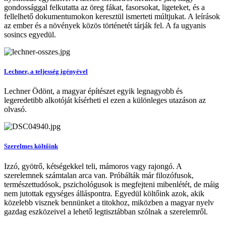
gondossággal felkutatta az öreg fákat, fasorsokat, ligeteket, és a
fellelhető dokumentumokon keresztül ismerteti múltjukat. A leírások
az ember és a növények közös történetét tárják fel. A fa ugyanis
sosincs egyedül.
Lechner, a teljesség igényével
Lechner Ödönt, a magyar építészet egyik legnagyobb és
legeredetibb alkotóját kísérheti el ezen a különleges utazáson az
olvasó.
Szerelmes költőink
Izzó, gyötrő, kétségekkel teli, mámoros vagy rajongó. A
szerelemnek számtalan arca van. Próbálták már filozófusok,
természettudósok, pszichológusok is megfejteni mibenlétét, de máig
nem jutottak egységes álláspontra. Egyedül költőink azok, akik
közelebb visznek bennünket a titokhoz, miközben a magyar nyelv
gazdag eszközeivel a lehető legtisztábban szólnak a szerelemről.